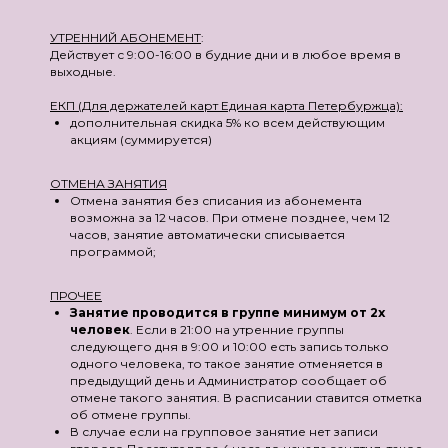
УТРЕННИЙ АБОНЕМЕНТ
:
Действует с 9:00-16:00 в будние дни и в любое время в
выходные.
ЕКП (Для держателей карт Единая карта Петербуржца):
дополнительная скидка 5% ко всем действующим
акциям (суммируется)
ОТМЕНА ЗАНЯТИЯ
Отмена занятия без списания из абонемента
возможна за 12 часов. При отмене позднее, чем 12
часов, занятие автоматически списывается
программой;
ПРОЧЕЕ
Занятие проводится в группе минимум от 2х
человек
. Если в 21:00 на утренние группы
следующего дня в 9:00 и 10:00 есть запись только
одного человека, то такое занятие отменяется в
предыдущий день и Администратор сообщает об
отмене такого занятия. В расписании ставится отметка
об отмене группы.
В случае если на групповое занятие нет записи