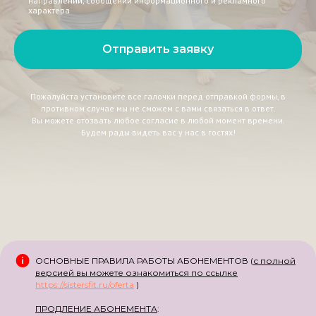
направлений, сообщений информационного и рекламного
характера
Отправить заявку
Пожалуйста установите все галочки перед отправкой формы, в
противном случае мы не сможем с вами связаться в ответ.
Вы можете отозвать любое согласие в любой момент времени.
Будем рады видеть вас у нас в гостях!
ОСНОВНЫЕ ПРАВИЛА РАБОТЫ АБОНЕМЕНТОВ (
с полной
версией вы можете ознакомиться по ссылке
https://sistersfit.ru/oferta
)
ПРОДЛЕНИЕ АБОНЕМЕНТА
: