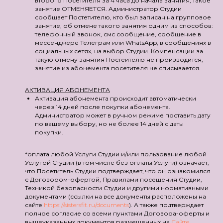
второго Посетителя за 4 часа до начала занятия, такое
занятие ОТМЕНЯЕТСЯ. Администратор Студии
сообщает Постетителю, кто был записан на групповое
занятие, об отмене такого занятия одним из способов:
телефонный звонок, смс сообщение, сообщение в
мессенджере Телеграм или WhatsApp, в сообщениях в
социальных сетях, на выбор Студии. Компенсации за
такую отмену занятия Постеителю не производится,
занятие из абонемента посетителя не списывается.
АКТИВАЦИЯ АБОНЕМЕНТА
Активация абонемента происходит автоматически
через 14 дней после покупки абонемента.
Администратор может в ручном режиме поставить дату
по вашему выбору, но не более 14 дней с даты
покупки.
*оплата любой Услуги Студии и/или пользование любой
Услугой Студии (в том числе без оплаты Услуги) означает,
что Посетитель Студии подтверждает, что он ознакомился
с Договором-офертой, Правилами посещения Студии,
Техникой безопасности Студии и другими нормативными
документами (ссылки на все документы расположены на
сайте
https://sistersfit.ru/documents
). А также подтверждает
полное согласие со всеми пунктами Договора-оферты и
вышеуказанных документов размещенных на
Сайте