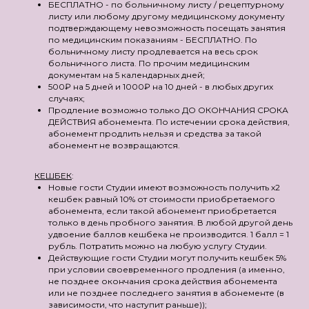
БЕСПЛАТНО - по больничному листу / рецептурному
листу или любому другому медицинскому документу
подтверждающему невозможность посещать занятия
по медицинским показаниям - БЕСПЛАТНО. По
больничному листу продлевается на весь срок
больничного листа. По прочим медицинским
документам на 5 календарных дней;
500₽ на 5 дней и 1000₽ на 10 дней - в любых других
случаях;
Продление возможно только ДО ОКОНЧАНИЯ СРОКА
ДЕЙСТВИЯ абонемента. По истечении срока действия,
абонемент продлить нельзя и средства за такой
абонемент не возвращаются.
КЕШБЕК
:
Новые гости Студии имеют возможность получить х2
кешбек равный 10% от стоимости приобретаемого
абонемента, если такой абонемент приобретается
только в день пробного занятия. В любой другой день
удвоение баллов кешбека не производится. 1 балл = 1
рубль. Потратить можно на любую услугу Студии.
Действующие гости Студии могут получить кешбек 5%
при условии своевременного продления (а именно,
не позднее окончания срока действия абонемента
или не позднее последнего занятия в абонементе (в
зависимости, что наступит раньше));